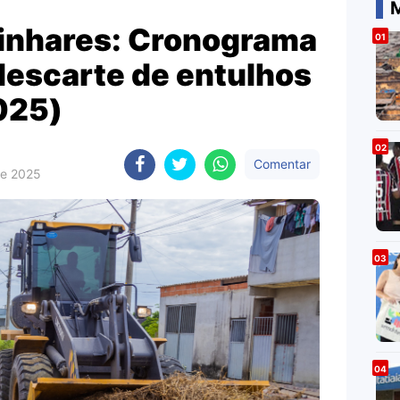
M
Linhares: Cronograma
descarte de entulhos
025)
Comentar
de 2025