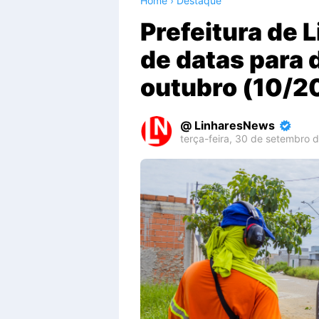
Home
›
Destaque
Prefeitura de 
de datas para 
outubro (10/2
LinharesNews
terça-feira, 30 de setembro 
Premium
By
Raushan
Design
With
Shroff
Templates