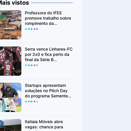
ais vistos
Professora do IFES
promove trabalho sobre
rompimento da
Barragem de Fundão em
Mariana (MG)
Serra vence Linhares-FC
por 2x0 e fica perto da
final da Série B
Capixaba
Startups apresentam
soluções no Pitch Day
do programa Sementes
em Linhares
Itatiaia Móveis abre
vagas: chance para