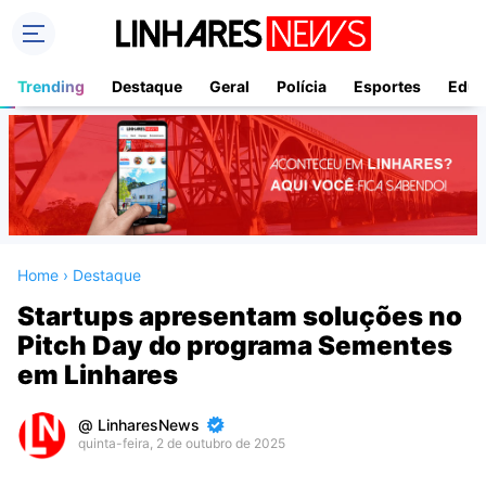
Trending
Destaque
Geral
Polícia
Esportes
Educ
Home
›
Destaque
Startups apresentam soluções no
Pitch Day do programa Sementes
em Linhares
LinharesNews
quinta-feira, 2 de outubro de 2025