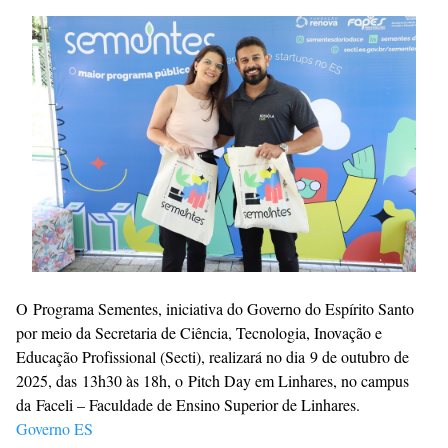
Premium
By
Raushan
Design
With
Shroff
Templates
O
Programa Sementes
, iniciativa do Governo do Espírito Santo
por meio da Secretaria de Ciência, Tecnologia, Inovação e
Educação Profissional (Secti), realizará no dia
9 de outubro de
2025
, das
13h30 às 18h
, o
Pitch Day em Linhares
, no campus
da
Faceli – Faculdade de Ensino Superior de Linhares
.
Governo ES