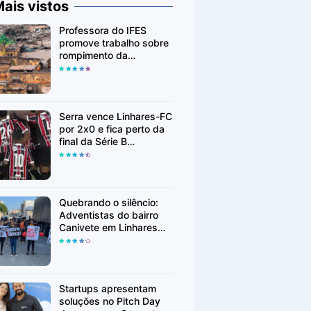
ais vistos
Professora do IFES
promove trabalho sobre
rompimento da
Barragem de Fundão em
Mariana (MG)
Serra vence Linhares-FC
por 2x0 e fica perto da
final da Série B
Capixaba
Quebrando o silêncio:
Adventistas do bairro
Canivete em Linhares
encorajam vítimas de
abuso a denunciar
Startups apresentam
soluções no Pitch Day