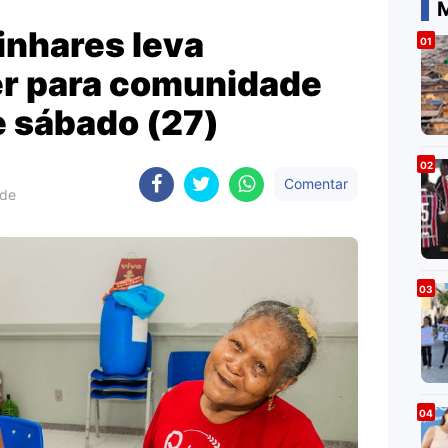
M
Linhares leva
er para comunidade
e sábado (27)
Comentar
 de