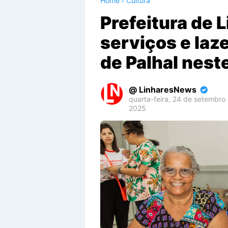
Home
›
Cultura
Prefeitura de 
serviços e laz
de Palhal nest
LinharesNews
quarta-feira, 24 de setembro
2025
Premium
By
Raushan
Design
With
Shroff
Templates