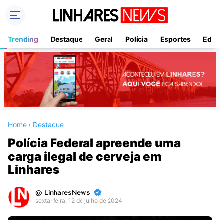
Trending
Destaque
Geral
Polícia
Esportes
Educ
Home
›
Destaque
Polícia Federal apreende uma
carga ilegal de cerveja em
Linhares
LinharesNews
sexta-feira, 12 de julho de 2024