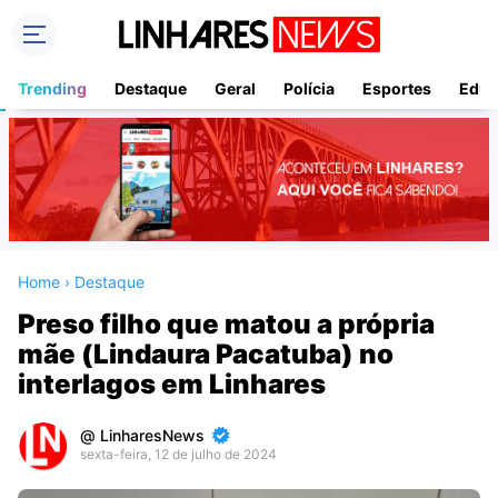
Trending
Destaque
Geral
Polícia
Esportes
Educ
Home
›
Destaque
Preso filho que matou a própria
mãe (Lindaura Pacatuba) no
interlagos em Linhares
LinharesNews
sexta-feira, 12 de julho de 2024