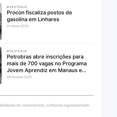
DESTAQUE
Procon fiscaliza postos de
gasolina em Linhares
24 Maret 2026
DESTAQUE
Petrobras abre inscrições para
mais de 700 vagas no Programa
Jovem Aprendiz em Manaus e
outras cidades
06 Oktober 2025
sabilidade do comentarista, conforme regulamentado