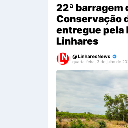
22ª barragem 
Conservação d
entregue pela 
Linhares
LinharesNews
quarta-feira, 3 de julho de 2
Premium
By
Raushan
Design
With
Shroff
Templates