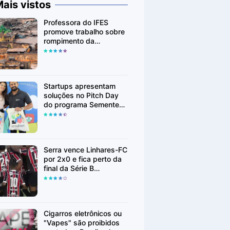
ais vistos
Professora do IFES
promove trabalho sobre
rompimento da
Barragem de Fundão em
Mariana (MG)
Startups apresentam
soluções no Pitch Day
do programa Sementes
em Linhares
Serra vence Linhares-FC
por 2x0 e fica perto da
final da Série B
Capixaba
Cigarros eletrônicos ou
"Vapes" são proibidos