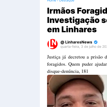
Home
›
Destaque
Irmãos Foragid
Investigação s
em Linhares
LinharesNews
quarta-feira, 3 de julho de 2
Premium
Justiça já decretou a prisão 
By
foragidos. Quem puder ajudar 
Raushan
Design
disque-denúncia, 181
With
Shroff
Templates