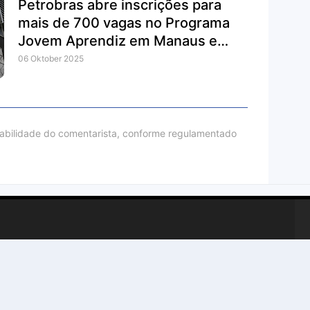
Petrobras abre inscrições para
mais de 700 vagas no Programa
Jovem Aprendiz em Manaus e
outras cidades
06 Oktober 2025
sabilidade do comentarista, conforme regulamentado
r
Esportes
Educação
Emprego
Agro
Tecnologia