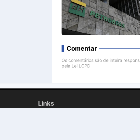
Comentar
Os comentários são de inteira respon
pela Lei LGPD
Comenta
Links
Geral
Polícia
Entretenimento
Politica
Cultura
Religião