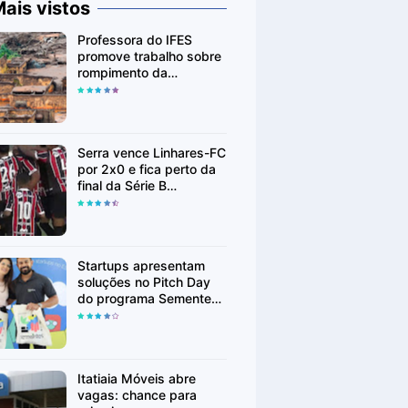
ais vistos
Professora do IFES
promove trabalho sobre
rompimento da
Barragem de Fundão em
Mariana (MG)
Serra vence Linhares-FC
por 2x0 e fica perto da
final da Série B
Capixaba
Startups apresentam
soluções no Pitch Day
do programa Sementes
em Linhares
Itatiaia Móveis abre
vagas: chance para