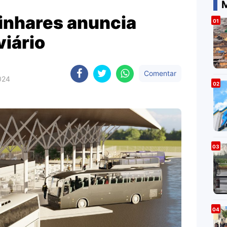
M
Linhares anuncia
iário
Comentar
024