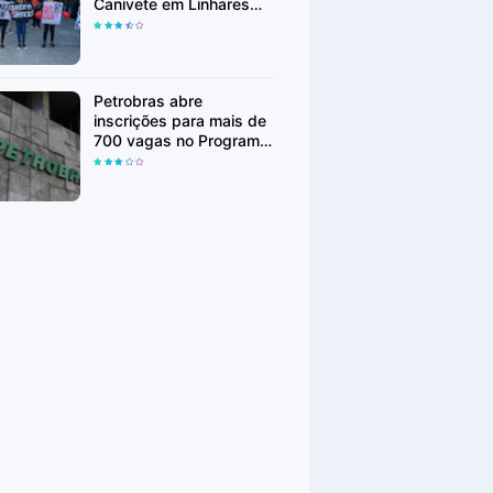
Canivete em Linhares
encorajam vítimas de
abuso a denunciar
Petrobras abre
inscrições para mais de
700 vagas no Programa
Jovem Aprendiz em
Manaus e outras
cidades