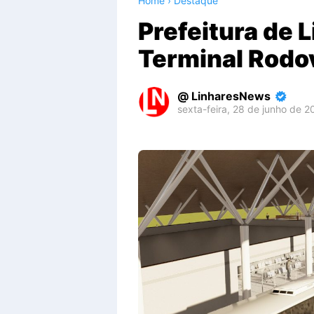
Home
›
Destaque
Prefeitura de 
Terminal Rodov
LinharesNews
sexta-feira, 28 de junho de 2
Premium
By
Raushan
Design
With
Shroff
Templates