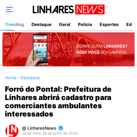
Trending
Destaque
Geral
Polícia
Esportes
Educ
Home
›
Destaque
Forró do Pontal: Prefeitura de
Linhares abrirá cadastro para
comerciantes ambulantes
interessados
LinharesNews
sexta-feira, 28 de junho de 2024