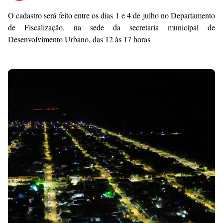
Premium
O cadastro será feito entre os dias 1 e 4 de julho no Departamento
By
de Fiscalização, na sede da secretaria municipal de
Raushan
Desenvolvimento Urbano, das 12 às 17 horas
Design
With
Shroff
Templates