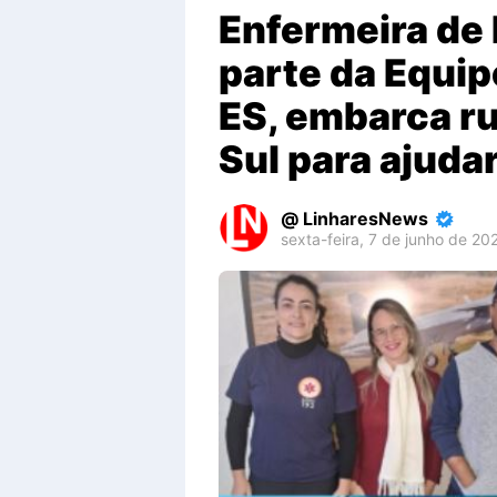
Enfermeira de 
parte da Equi
ES, embarca r
Sul para ajuda
LinharesNews
sexta-feira, 7 de junho de 20
Premium
By
Raushan
Design
With
Shroff
Templates