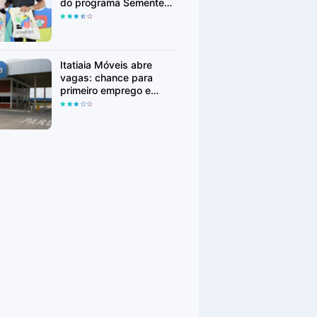
do programa Sementes
em Linhares
Itatiaia Móveis abre
vagas: chance para
primeiro emprego e
realocação