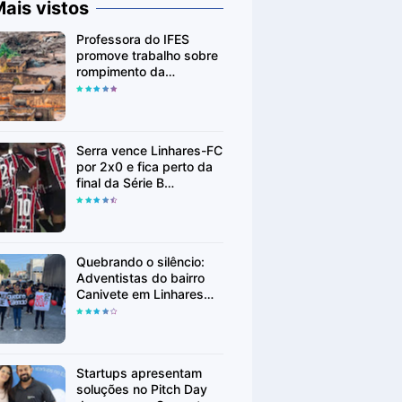
ais vistos
Professora do IFES
promove trabalho sobre
rompimento da
Barragem de Fundão em
Mariana (MG)
Serra vence Linhares-FC
por 2x0 e fica perto da
final da Série B
Capixaba
Quebrando o silêncio:
Adventistas do bairro
Canivete em Linhares
encorajam vítimas de
abuso a denunciar
Startups apresentam
soluções no Pitch Day