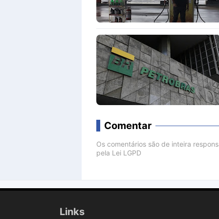
Comentar
Os comentários são de inteira respon
pela Lei LGPD
Comenta
Links