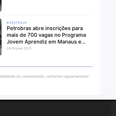
DESTAQUE
Petrobras abre inscrições para
mais de 700 vagas no Programa
Jovem Aprendiz em Manaus e
outras cidades
06 Oktober 2025
sabilidade do comentarista, conforme regulamentado
r