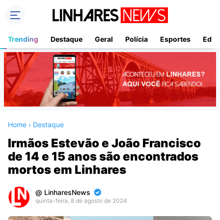
Trending
Destaque
Geral
Polícia
Esportes
Educ
Home
›
Destaque
Irmãos Estevão e João Francisco
de 14 e 15 anos são encontrados
mortos em Linhares
LinharesNews
quinta-feira, 8 de agosto de 2024