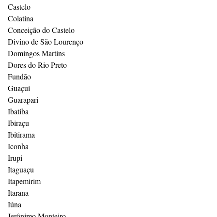
Castelo
Colatina
Conceição do Castelo
Divino de São Lourenço
Domingos Martins
Dores do Rio Preto
Fundão
Guaçuí
Guarapari
Ibatiba
Ibiraçu
Ibitirama
Iconha
Irupi
Itaguaçu
Itapemirim
Itarana
Iúna
Jerônimo Monteiro