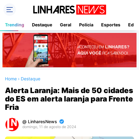
Trending
Destaque
Geral
Polícia
Esportes
Educ
Home
›
Destaque
Alerta Laranja: Mais de 50 cidades
do ES em alerta laranja para Frente
Fria
LinharesNews
domingo, 11 de agosto de 2024