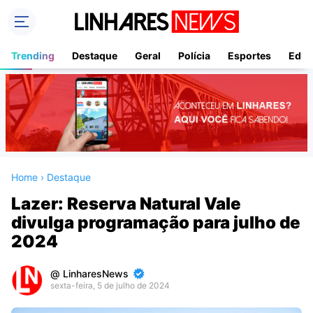
Trending
Destaque
Geral
Polícia
Esportes
Educ
Home
›
Destaque
Lazer: Reserva Natural Vale
divulga programação para julho de
2024
LinharesNews
sexta-feira, 5 de julho de 2024