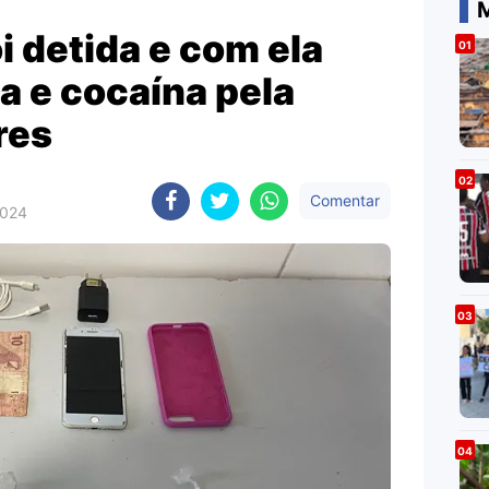
M
i detida e com ela
a e cocaína pela
res
Comentar
2024