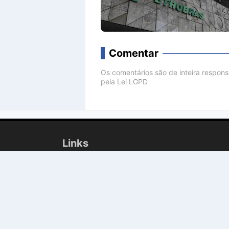
Comentar
Os comentários são de inteira respon
pela Lei LGPD
Comenta
Links
Geral
Polícia
Entretenimento
Politica
Cultura
Religião