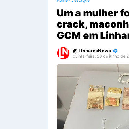
Home
›
Destaque
Um a mulher fo
crack, maconh
GCM em Linha
LinharesNews
quinta-feira, 20 de junho de 
Premium
By
Raushan
Design
With
Shroff
Templates