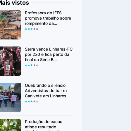
ais vistos
Professora do IFES
promove trabalho sobre
rompimento da
Barragem de Fundão em
Mariana (MG)
Serra vence Linhares-FC
por 2x0 e fica perto da
final da Série B
Capixaba
Quebrando o silêncio:
Adventistas do bairro
Canivete em Linhares
encorajam vítimas de
abuso a denunciar
Produção de cacau
atinge resultado