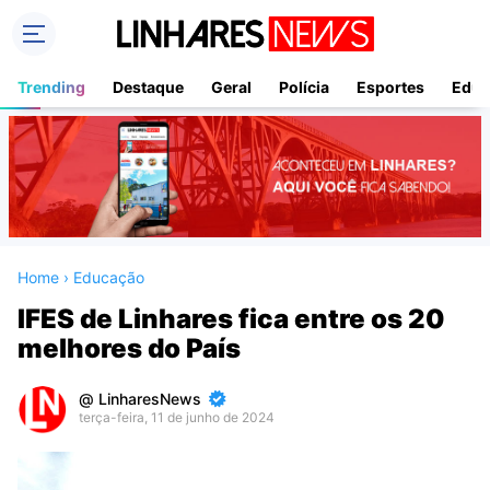
Trending
Destaque
Geral
Polícia
Esportes
Educ
Home
›
Educação
IFES de Linhares fica entre os 20
melhores do País
LinharesNews
terça-feira, 11 de junho de 2024
Premium
By