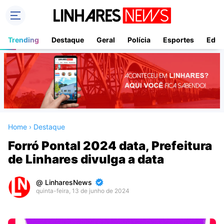
Trending
Destaque
Geral
Polícia
Esportes
Educ
Home
›
Destaque
Forró Pontal 2024 data, Prefeitura
de Linhares divulga a data
LinharesNews
quinta-feira, 13 de junho de 2024
Premium
By