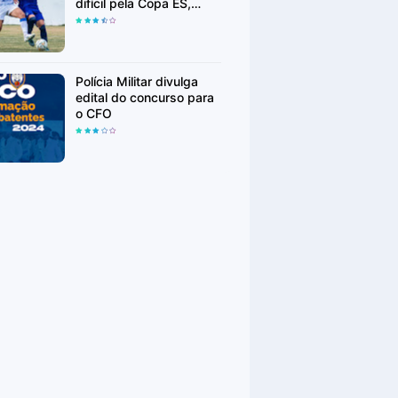
difícil pela Copa ES,
Linhares FC segue para
segunda fase
Polícia Militar divulga
edital do concurso para
o CFO