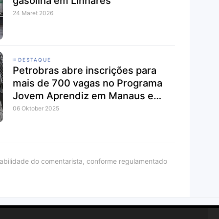
gasolina em Linhares
24 Maret 2026
DESTAQUE
Petrobras abre inscrições para
mais de 700 vagas no Programa
Jovem Aprendiz em Manaus e
outras cidades
06 Oktober 2025
sabilidade do comentarista, conforme regulamentado