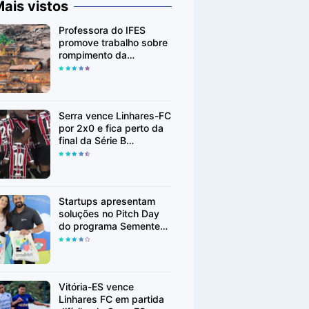
ais vistos
Professora do IFES
promove trabalho sobre
rompimento da
Barragem de Fundão em
Mariana (MG)
Serra vence Linhares-FC
por 2x0 e fica perto da
final da Série B
Capixaba
Startups apresentam
soluções no Pitch Day
do programa Sementes
em Linhares
Vitória-ES vence
Linhares FC em partida