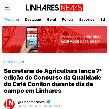
Trending
Destaque
Geral
Polícia
Esportes
Educ
Home
›
Agro
Secretaria de Agricultura lança 7º
edição do Concurso da Qualidade
do Café Conilon durante dia de
campo em Linhares
LinharesNews
quinta-feira, 4 de julho de 2024