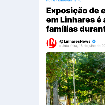
Home
›
Entretenimento
Exposição de 
em Linhares é 
famílias durant
LinharesNews
quinta-feira, 18 de julho de 2
Premium
By
Raushan
Design
With
Shroff
Templates