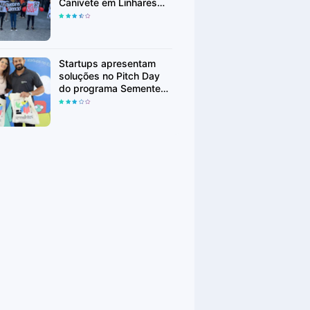
Canivete em Linhares
encorajam vítimas de
abuso a denunciar
Startups apresentam
soluções no Pitch Day
do programa Sementes
em Linhares