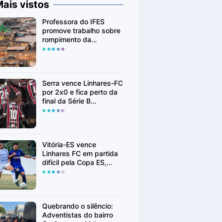
ais vistos
Professora do IFES
promove trabalho sobre
rompimento da
Barragem de Fundão em
Mariana (MG)
Serra vence Linhares-FC
por 2x0 e fica perto da
final da Série B
Capixaba
Vitória-ES vence
Linhares FC em partida
difícil pela Copa ES,
Linhares FC segue para
segunda fase
Quebrando o silêncio:
Adventistas do bairro