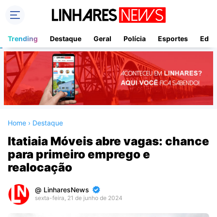
Trending
Destaque
Geral
Polícia
Esportes
Educ
Home
›
Destaque
Itatiaia Móveis abre vagas: chance
para primeiro emprego e
realocação
LinharesNews
sexta-feira, 21 de junho de 2024