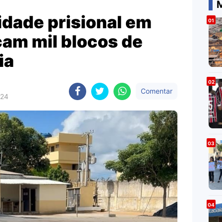
M
idade prisional em
cam mil blocos de
ia
Comentar
024