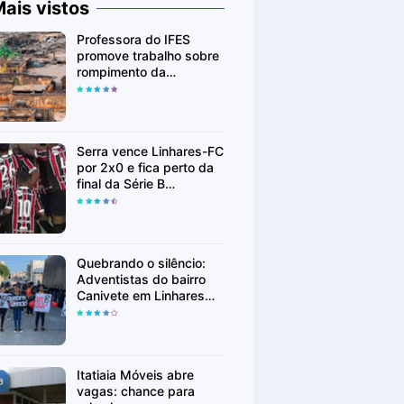
ais vistos
Professora do IFES
promove trabalho sobre
rompimento da
Barragem de Fundão em
Mariana (MG)
Serra vence Linhares-FC
por 2x0 e fica perto da
final da Série B
Capixaba
Quebrando o silêncio:
Adventistas do bairro
Canivete em Linhares
encorajam vítimas de
abuso a denunciar
Itatiaia Móveis abre
vagas: chance para