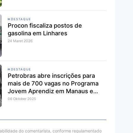
DESTAQUE
Procon fiscaliza postos de
gasolina em Linhares
24 Maret 2026
DESTAQUE
Petrobras abre inscrições para
mais de 700 vagas no Programa
Jovem Aprendiz em Manaus e
outras cidades
06 Oktober 2025
sabilidade do comentarista, conforme regulamentado