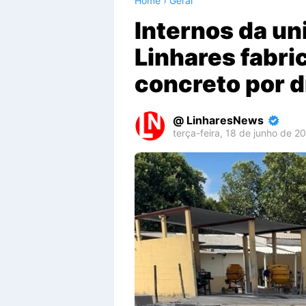
Home
›
Geral
Internos da un
Linhares fabri
concreto por d
LinharesNews
terça-feira, 18 de junho de 2
Premium
By
Raushan
Design
With
Shroff
Templates