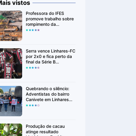
ais vistos
Professora do IFES
promove trabalho sobre
rompimento da
Barragem de Fundão em
Mariana (MG)
Serra vence Linhares-FC
por 2x0 e fica perto da
final da Série B
Capixaba
Quebrando o silêncio:
Adventistas do bairro
Canivete em Linhares
encorajam vítimas de
abuso a denunciar
Produção de cacau
atinge resultado