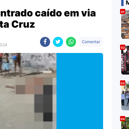
M
trado caído em via
ta Cruz
Comentar
2024