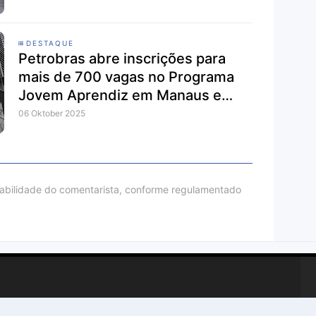
DESTAQUE
Petrobras abre inscrições para
mais de 700 vagas no Programa
Jovem Aprendiz em Manaus e
outras cidades
06 Oktober 2025
sabilidade do comentarista, conforme regulamentado
r
Esportes
Educação