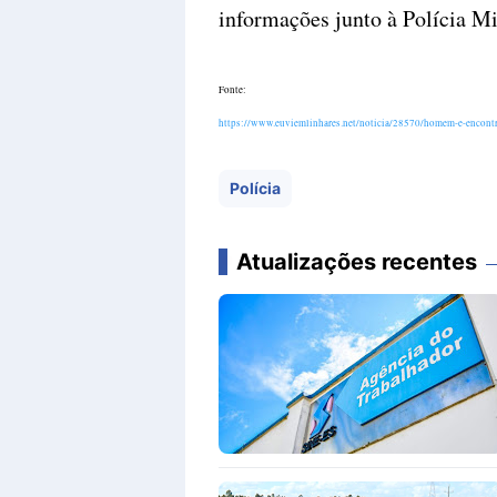
informações junto à Polícia Mil
Fonte:
https://www.euviemlinhares.net/noticia/28570/homem-e-encontr
Polícia
Atualizações recentes