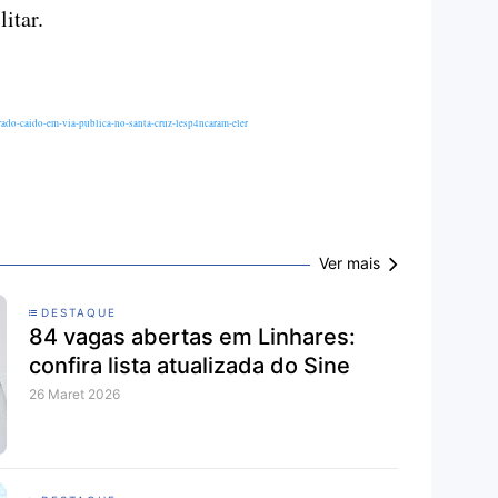
itar.
ado-caido-em-via-publica-no-santa-cruz-lesp4ncaram-eler
Ver mais
DESTAQUE
84 vagas abertas em Linhares:
confira lista atualizada do Sine
26 Maret 2026