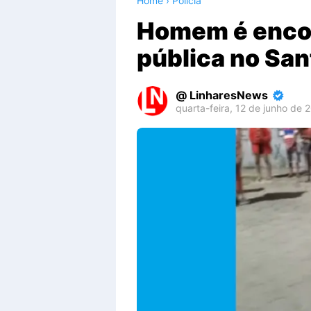
Home
›
Polícia
Homem é encon
pública no San
LinharesNews
quarta-feira, 12 de junho de 
Premium
By
Raushan
Design
With
Shroff
Templates