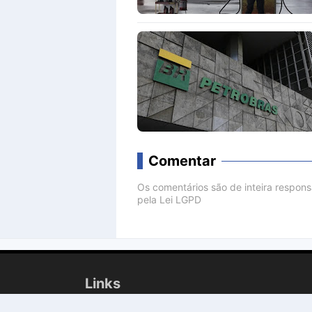
Comentar
Os comentários são de inteira respon
pela Lei LGPD
Comenta
Links
Geral
Polícia