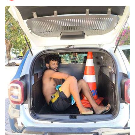
Premium
By
Raushan
Design
With
Shroff
Templates