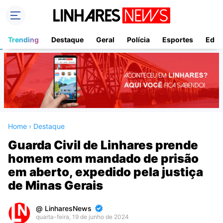
Trending
Destaque
Geral
Polícia
Esportes
Educ
Home
›
Destaque
Guarda Civil de Linhares prende
homem com mandado de prisão
em aberto, expedido pela justiça
de Minas Gerais
LinharesNews
quarta-feira, 19 de junho de 2024