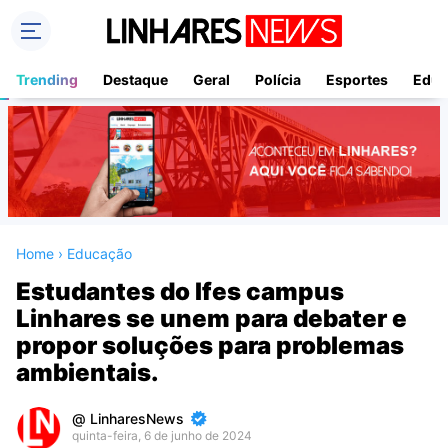
Trending
Destaque
Geral
Polícia
Esportes
Educ
Home
›
Educação
Estudantes do Ifes campus
Linhares se unem para debater e
propor soluções para problemas
ambientais.
LinharesNews
quinta-feira, 6 de junho de 2024