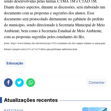
sendo desenvolvidas pelas turmas CTMA 1M e CTAD 1M.
Diante desses aspectos, durante as discussões, será elaborado um
documento com as propostas e sugestões dos alunos. Esse
documento será protocolado diretamente no gabinete do prefeito
do município, sendo direcionado à Secretaria Municipal de Meio
Ambiente, bem como à Secretaria Estadual de Meio Ambiente,
com as propostas sugeridas pelos estudantes do Ifes.
Fonte: https://www.linhares.ifes.edu.br/noticias/17053-estudantes-do-ifes-campus-linhares-se-unem-para-
debater-e-propor-solu%C3%A7%C3%B5es-para-problemas-ambientais.html
Educação
Comentar
Atualizações recentes
DESTAQUE