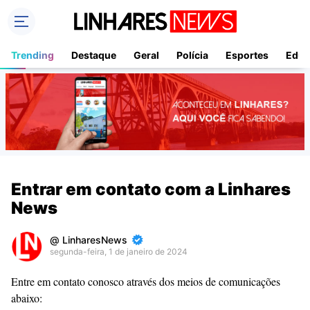
Trending
Destaque
Geral
Polícia
Esportes
Educ
Entrar em contato com a Linhares
News
LinharesNews
segunda-feira, 1 de janeiro de 2024
Premium
Entre em contato conosco através dos meios de comunicações
By
abaixo:
Raushan