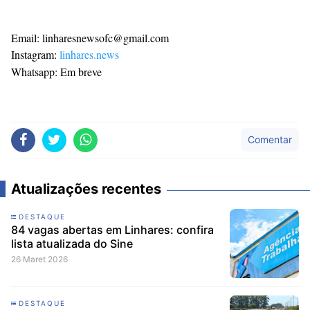
Design
With
Email: linharesnewsofc@gmail.com
Shroff
Templates
Instagram:
linhares.news
Whatsapp: Em breve
Comentar
Atualizações recentes
DESTAQUE
84 vagas abertas em Linhares: confira
lista atualizada do Sine
26 Maret 2026
DESTAQUE